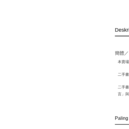
Deskr
簡體／
本賣
二手
二手書
言」
Paling