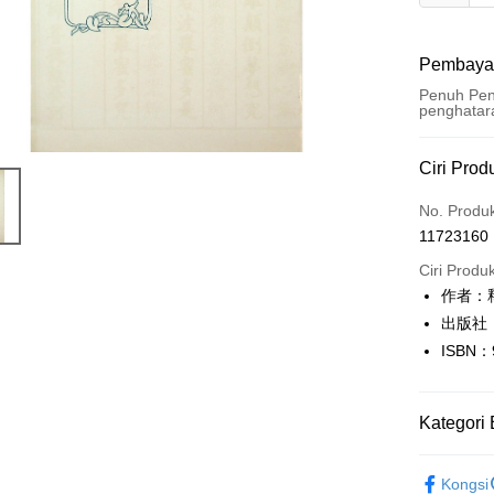
Pembaya
Penuh Pen
penghatar
Kaedah 
Ciri Prod
Kad Kredi
No. Produ
11723160
Pengambil
Ciri Produ
LINE Pay
作者：
出版社
Apple Pay
ISBN：
JKOPAY
Easy Walle
Kategori 
Google Pa
文學
文
Kongsi
Plus PAY