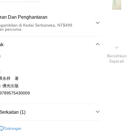
ran Dan Penghantaran
gambilan di Kedai Serbaneka, NT$499
an percuma
Pembayaran
uk
t (Bayaran Penuh)
k
Bersihkan
Sejarah
an di Kedai Serbaneka
k
釋永祥 著
：佛光出版
9789575430009
t
Berkaitan (1)
y
學總論
Sokongan