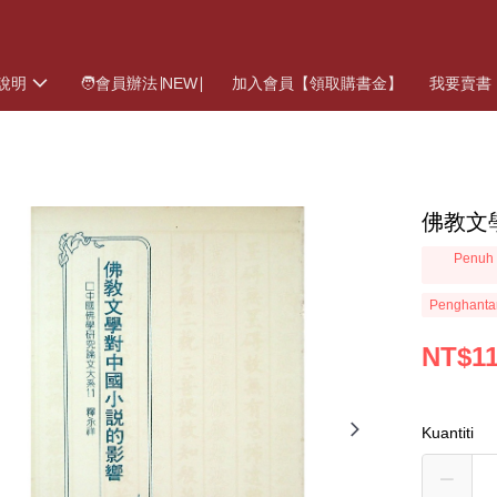
說明
🧑會員辦法∣NEW∣
加入會員【領取購書金】
我要賣書
佛教文
Penuh 
Penghanta
NT$1
Kuantiti