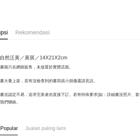
OP Pay La
Deskripsi
[Terma Pe
AFTEE
ipsi
Rekomendasi
Perkhidmat
Deskripsi
pengguna 
Pertama, 
Pemindah
Kemudian
Jika anda 
1. Dengan
自然泛黃／黃斑／14X21X2cm
akan menga
pengesaha
Later sele
2. Anda b
Pilihan 
場書籍只在網路販售，未放置於實體店面。
mudah alih
3. Tiada b
akhir pemb
dihantar k
全家取貨付
pembayara
書書大量上架，若有沒檢查到的書寫或小損傷還請見諒。
4. Setela
包裹】
manakala a
Had kredit
AFTEE.
NT$65/pes
書況認定不易，追求完美者勿直接下訂。若有特殊要求(如：詳細書況照片、套書
yang diken
5. Tiada b
NT$499 at
與我們聯絡。
pada hala
pembayara
dalam tal
付款後全
Jika trans
aplikasi A
dibuat, at
NT$65/pes
akan dibat
Sila ambil
 Popular
Jualan paling laris
NT$499 at
peringkat 
bagaimanap
tidak dipe
dan mendaf