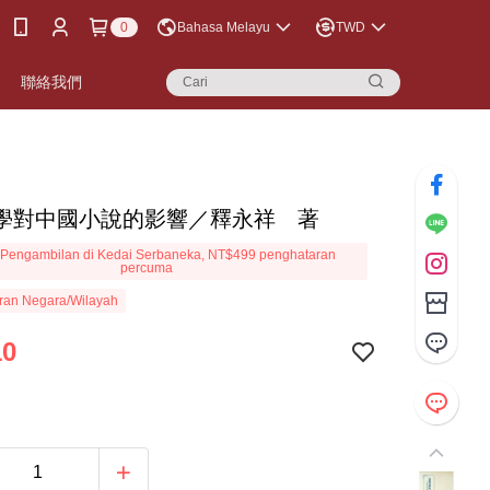
0
Bahasa Melayu
TWD
聯絡我們
學對中國小說的影響／釋永祥 著
Pengambilan di Kedai Serbaneka, NT$499 penghataran
percuma
ran Negara/Wilayah
10