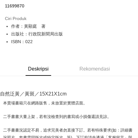
Pengambilan di Kedai Serbaneka
11699870
LINE Pay
Ciri Produk
Apple Pay
作者：黃顯庭 著
出版社：行政院新聞局出版
JKOPAY
ISBN：022
Easy Wallet
Google Pay
Deskripsi
Rekomendasi
Plus PAY
OP Pay Later
Deskripsi
自然泛黃／黃斑／15X21X1cm
[Terma Penggunaan untuk OP Pay Later]
AFTEE
本賣場書籍只在網路販售，未放置於實體店面。
Perkhidmatan ini disediakan oleh Taiwan Mobile dan tersedia untuk
Deskripsi
pengguna Taiwan Mobile tanpa memerlukan permohonan tambahan.
Pertama, Mengenai Perkhidmatan AFTEE Beli Sekarang Bayar Kemudian
二手書書大量上架，若有沒檢查到的書寫或小損傷還請見諒。
Pemindahan ATM
1. Dengan memilih AFTEE sebagai kaedah pembayaran, mesej
Jika anda memilih OP Pay Later sebagai kaedah pembayaran, sistem
pengesahan AFTEE akan muncul.
akan mengarahkan anda secara automatik ke proses transaksi OP Pay
二手書書況認定不易，追求完美者勿直接下訂。若有特殊要求(如：詳細書
2. Anda boleh meneruskan pembayaran selepas pengesahan SMS.
Pilihan Penghantaran
Later selepas pesanan dibuat. Anda perlu mengesahkan nombor telefon
3. Tiada bayaran diperlukan apabila pesanan disahkan. Produk akan
況照片、套書需同版次或特定版次...等)，下訂前請先透過「客服留言」與