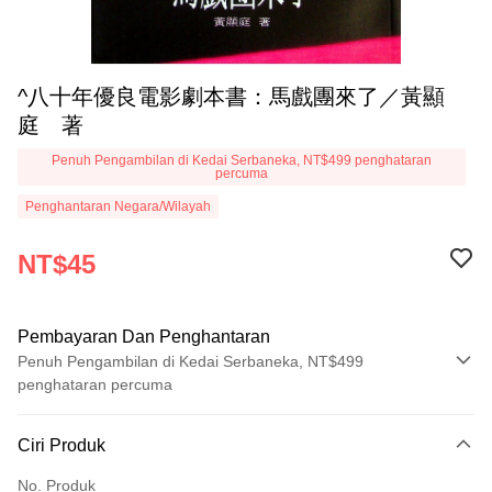
^八十年優良電影劇本書：馬戲團來了／黃顯
庭 著
Penuh Pengambilan di Kedai Serbaneka, NT$499 penghataran
percuma
Penghantaran Negara/Wilayah
NT$45
Pembayaran Dan Penghantaran
Penuh Pengambilan di Kedai Serbaneka, NT$499
penghataran percuma
Kaedah Pembayaran
Ciri Produk
Kad Kredit (Bayaran Penuh)
No. Produk