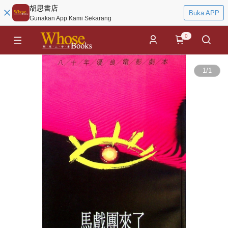
胡思書店
Buka APP
Gunakan App Kami Sekarang
0
1
/
1