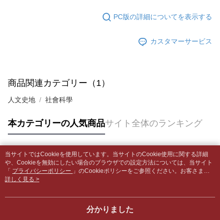
グでお支払いください。
付款後全家取貨
【支払い方法の説明】
PC版の詳細についてを表示する
1. 分割払いの金額は電信請求書に統合されず、「OP Pay Later」は毎月の
配送毎にNT$65、NT$499以上で送料無料
代金納付期限は最短で 14 日以内ですので、ご注意ください。AFTEE アプ
締め日後に支払いリマインダーのSMSを送信します。
リをダウンロードして AFTEE 会員になるとお支払い期限を最長 45 日以内
2. SMSのリンクを通じて請求書を開いた後、「コンビニバーコード／台湾
7-11取貨付款【書籍"本數"8本以上，建議使用中華郵政宅配
カスタマーサービス
まで延長できます。
大直営店舗／銀行振込／街口支払い／iPASS MONEY」などのチャネルで
包裹】
支払いを選択できます。
お支払期限は、ショップが請求した期日と、AFTEEで延長できる日数をも
配送毎にNT$65、NT$688以上で送料無料
とに計算されます。AFTEEで注文すると、商品を受け取るまで支払い期限
【注意事項】
を延長できますが、商品を期限内に受け取れない場合があります（例：予
商品関連カテゴリー（1）
1. 本サービスは「台湾大哥大株式会社」（以下「当社」といいます）によ
付款後7-11取貨
約商品や商品到着日が比較的遅い商品）。そのため、商品到着の有無に関
って提供され、ユーザーが取引時に本サービスを通じて商品やサービスを
わらず、AFTEEで指定された期限内にお支払いください。
配送毎にNT$65、NT$688以上で送料無料
人文史地
社會科學
購入できるようにし、店舗が売買／分割払い売買の債権を当社に譲渡した
後、契約に基づいて当社の請求書で帳款を支払うことになります。
二、支払い限度額
中華郵政包裹
2. 「OP Pay Later」を利用する契約関係の目的から、店舗はあなたの個人
本カテゴリーの人気商品
サイト全体のランキング
1.初回 AFTEEを ご利用の際に、認証結果及び当社の審査の結果に基づ
情報（名前、電話または住所を含む）を台湾大哥大に提供し、収集、処理
配送毎にNT$65、NT$688以上で送料無料
き、限度額が設定されます。
および利用するために、当社があなた本人と分割請求書に必要な情報の確
2.決済金額は最低NT$20です。
認、照合および修正を行います。
中華郵政包裹(離島)
3.現在、台湾の会員のみご利用いただけます。
3. 完全なユーザーサービス規約については、以下のリンクを参照してくだ
当サイトではCookieを使用しています。当サイトのCookie使用に関する詳細
人気タグ
配送毎にNT$65、NT$688以上で送料無料
や、Cookieを無効にしたい場合のブラウザでの設定方法については、当サイト
さい：
https://oppay.tw/userRule
三、利用規約「AFTEE代金後払い」（以下当サービスという）はネットプ
「
プライバシーポリシー
」のCookieポリシーをご参照ください。お客さま
ロテクションズ（以下 AFTEE という）が提供し、AFTEEが代金を徴収し
士林門市自取(書送達簡訊通知)
が、当サイトを引き続き使用される場合、当社がサイト利用規約のCookieポリ
詳しく見る >
ます。当サービスご利用の際に提供しなければならない個人情報（注文者
シーに基づいてCookieを使用することに同意したものとみなします。
送料無料
の氏名、電話番号、受取人の氏名、電話番号、受取人住所を含むがこれに
限らない）は、AFTEEに渡され当サービスで必要な範囲内で利用されま
分かりました
中華郵政【國際航空包裹】*收件人請填寫本名
送料を確認
す。AFTEEの個人情報の収集、処理、利用について、詳細はAFTEE公式ホ
ームページの『個人情報の収集、処理及び利用に関する声明』をご参照く