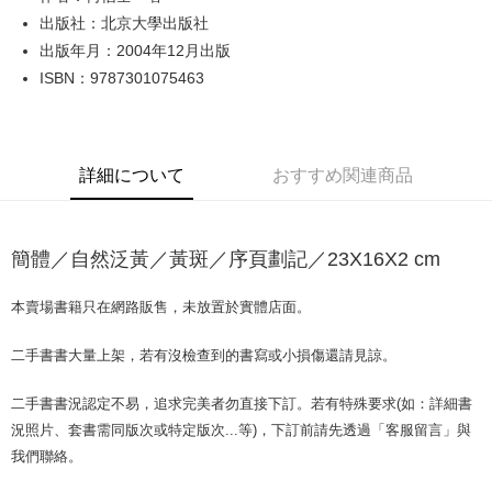
出版社：北京大學出版社
JKOPAY
出版年月：2004年12月出版
Easy Wallet
ISBN：9787301075463
Google Pay
Plus Pay
詳細について
おすすめ関連商品
OP Pay Later
説明
【OP Pay Later 使用説明】
簡體／自然泛黃／黃斑／序頁劃記／23X16X2 cm
AFTEE代金後払い
1. 本サービスは台湾大哥大によって提供され、台湾大哥大のユーザーは追
加の申請なしで即時に利用可能です。
説明
2. 支払い方法で「OP Pay Later」を選択すると、注文が成立した後に自動
本賣場書籍只在網路販售，未放置於實體店面。
一、 AFTEE代金後払いについて
的に OP Pay Later の取引プロセスに移行し、携帯番号を確認後、分割払
ATM払い
1.お支払い方法でAFTEE代金後払いを選択すると、携帯電話認証ウィンド
いの回数や支払い期限を選択し、支払いを確認すると取引が完了します。
ウが表示されます。
二手書書大量上架，若有沒檢查到的書寫或小損傷還請見諒。
3. 実際の承認額、分割回数および費用については、後続の取引確認ページ
2.SMSで認証してお支払い手続を進めてください。
配送方法
を基準とします。
3.注文するときのお支払いは不要です。商品はご指定の住所に配送されま
4. 注文成立後30分以内に確認取引を行わない場合や審査が通過しない場
二手書書況認定不易，追求完美者勿直接下訂。若有特殊要求(如：詳細書
す。
全家取貨付款【書籍"本數"8本以上，建議使用中華郵政宅配包
合、注文は自動的にキャンセルされます。「転専審査」に未通過の状況が
況照片、套書需同版次或特定版次...等)，下訂前請先透過「客服留言」與
4.ご注文が完了すると、携帯に支払い通知のSMSが届きます。アプリ会員
発生した場合は、システムの評価基準に達していないことを意味し、評価
裹】
の場合は、AFTEE アプリプッシュ通知が届きます。
我們聯絡。
内容についての説明はいたしかねます。
5.商品受け取り時のお支払いは不要です。商品を確かめてから、SMSまた
配送毎にNT$65、NT$499以上で送料無料
はアプリの通知に従って、4大コンビニ、またはATM/オンラインバンキン