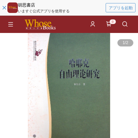
胡思書店
アプリを起動
いますぐ公式アプリを使用する
0
1
/
2